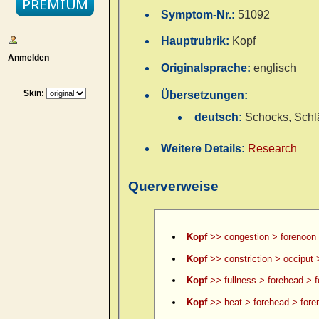
Symptom-Nr.:
51092
Hauptrubrik:
Kopf
Anmelden
Originalsprache:
englisch
Skin:
Übersetzungen:
deutsch:
Schocks, Schl
Weitere Details:
Research
Querverweise
Kopf
>> congestion > forenoon
Kopf
>> constriction > occiput 
Kopf
>> fullness > forehead > 
Kopf
>> heat > forehead > fore