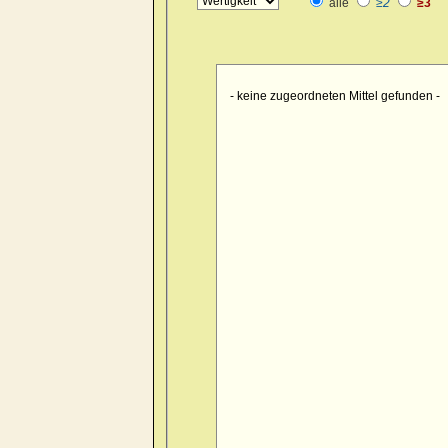
alle
≥2
≥3
Kopf
>> pain > drawing > foreh
Kopf
>> pain > drawing > foren
Kopf
>> pain > drawing > occip
- keine zugeordneten Mittel gefunden -
Kopf
>> pain > drawing > occipu
Kopf
>> pain > drawing > occipu
Kopf
>> pain > drawing > occiput
Kopf
>> pain > drawing > occip
Kopf
>> pain > drawing > occipu
Kopf
>> pain > drawing > occipu
Kopf
>> pain > drawing > occipu
Kopf
>> pain > drawing > occip
Kopf
>> pain > drawing > occiput
Kopf
>> pain > drawing > occipu
Kopf
>> pain > drawing > occip