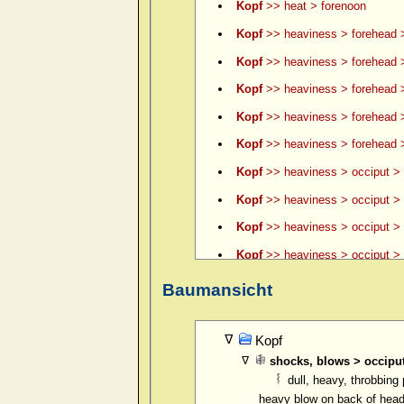
Kopf
>> heat > forenoon
Kopf
>> heaviness > forehead 
Kopf
>> heaviness > forehead >
Kopf
>> heaviness > forehead >
Kopf
>> heaviness > forehead 
Kopf
>> heaviness > forehead >
Kopf
>> heaviness > occiput > 
Kopf
>> heaviness > occiput > 
Kopf
>> heaviness > occiput > le
Kopf
>> heaviness > occiput > l
Kopf
>> heaviness > occiput > l
Baumansicht
Kopf
>> heaviness > occiput > l
Kopf
>> itching of scalp > fore
Kopf
shocks, blows > occipu
Kopf
>> pain > boring > forehea
dull, heavy, throbbing
Kopf
>> pain > boring > forehea
heavy blow on back of hea