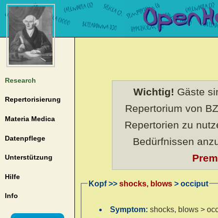
Research
Wichtig!
Gäste sin
Repertorisierung
Repertorium von BZ
Materia Medica
Repertorien zu nut
Datenpflege
Bedürfnissen anz
Prem
Unterstützung
Hilfe
Kopf >>
shocks, blows
> occiput
Info
Symptom:
shocks, blows > occ