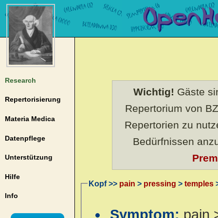
Research
Wichtig!
Gäste sin
Repertorisierung
Repertorium von BZ
Materia Medica
Repertorien zu nut
Datenpflege
Bedürfnissen anz
Prem
Unterstützung
Hilfe
Kopf >>
pain
>
pressing
>
temples
>
Info
Symptom:
pain 