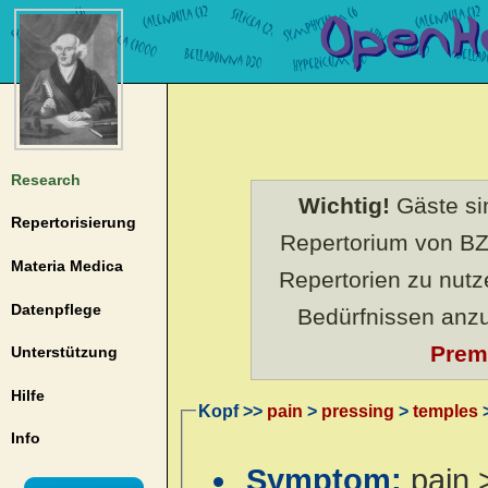
Research
Wichtig!
Gäste sin
Repertorisierung
Repertorium von BZ
Materia Medica
Repertorien zu nut
Datenpflege
Bedürfnissen anz
Prem
Unterstützung
Hilfe
Kopf >>
pain
>
pressing
>
temples
>
Info
Symptom:
pain 