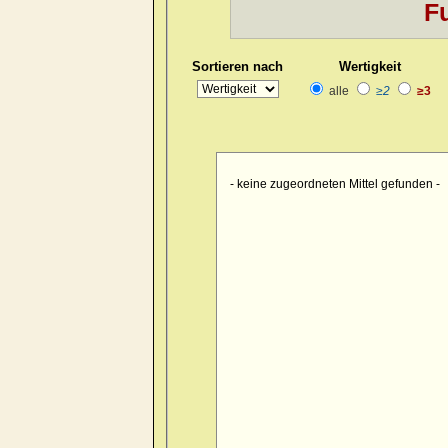
Fu
Kopf
>> pain > burrowing > sid
Kopf
>> pain > drawing > foreh
Sortieren nach
Wertigkeit
Kopf
>> pain > drawing > foreh
alle
≥2
≥3
Kopf
>> pain > drawing > forehe
Kopf
>> pain > drawing > forehe
Kopf
>> pain > drawing > forehe
- keine zugeordneten Mittel gefunden -
Kopf
>> pain > drawing > foreh
Kopf
>> pain > drawing > foreh
Kopf
>> pain > drawing > foren
Kopf
>> pain > drawing > occip
Kopf
>> pain > drawing > occipu
Kopf
>> pain > drawing > occipu
Kopf
>> pain > drawing > occiput
Kopf
>> pain > drawing > occip
Kopf
>> pain > drawing > occipu