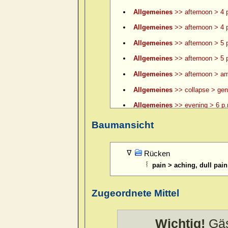
Allgemeines
>> afternoon > 4 p
Allgemeines
>> afternoon > 4 p
Allgemeines
>> afternoon > 5 
Allgemeines
>> afternoon > 5 p
Allgemeines
>> afternoon > am
Allgemeines
>> collapse > gene
Allgemeines
>> evening > 6 p.
Allgemeines
>> evening > 6 p.
Baumansicht
Allgemeines
>> evening > 7 p.
Allgemeines
>> evening > 8 p.
Rücken
pain > aching, dull pai
Allgemeines
>> evening > 9 p.
Allgemeines
>> evening > ame
Zugeordnete Mittel
Allgemeines
>> evening > amel.
Allgemeines
>> evening > eatin
Wichtig!
Gäs