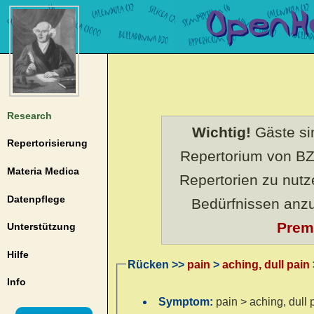
Research
Wichtig!
Gäste sin
Repertorisierung
Repertorium von BZ
Materia Medica
Repertorien zu nut
Datenpflege
Bedürfnissen anz
Prem
Unterstützung
Hilfe
Rücken >>
pain
>
aching, dull pain
Info
Symptom:
pain > aching, dull