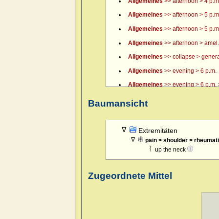
Allgemeines
>> afternoon > 4 p.m.
Allgemeines
>> afternoon > 5 p.m
Allgemeines
>> afternoon > 5 p.m.
Allgemeines
>> afternoon > amel.
Allgemeines
>> collapse > general
Allgemeines
>> evening > 6 p.m.
Allgemeines
>> evening > 6 p.m. >
Allgemeines
>> evening > 7 p.m.
Baumansicht
Allgemeines
>> evening > 8 p.m.
Allgemeines
>> evening > 9 p.m.
Extremitäten
pain > shoulder > rheumat
Allgemeines
>> evening > amel.
up the neck
Allgemeines
>> evening > amel. > 
Allgemeines
>> evening > eating >
Zugeordnete Mittel
Allgemeines
>> evening > eating 
Allgemeines
>> evening > every 
Allgemeines
>> evening > lying d