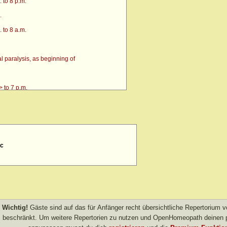
 to 8 p.m.
.
 to 8 a.m.
 paralysis, as beginning of
 to 7 p.m.
ic
4 p.m. till going to bed amel.
 after
> amel.
other evening
Wichtig!
Gäste sind auf das für Anfänger recht übersichtliche Repertorium
beschränkt. Um weitere Repertorien zu nutzen und OpenHomeopath deinen p
own after agg.