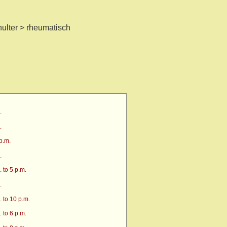
ulter > rheumatisch
.
.
p.m.
.
 to 5 p.m.
.
 to 10 p.m.
 to 6 p.m.