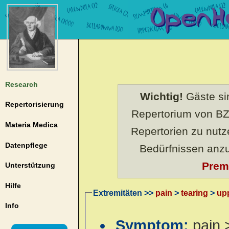
Research
Wichtig!
Gäste sin
Repertorisierung
Repertorium von BZ
Materia Medica
Repertorien zu nut
Datenpflege
Bedürfnissen anz
Prem
Unterstützung
Hilfe
Extremitäten >>
pain
>
tearing
>
up
Info
Symptom:
pain 