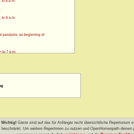
 to 8 p.m.
.
 to 8 a.m.
 paralysis, as beginning of
 to 7 p.m.
ng
4 p.m. till going to bed amel.
 after
> amel.
other evening
Wichtig!
Gäste sind auf das für Anfänger recht übersichtliche Repertorium
beschränkt. Um weitere Repertorien zu nutzen und OpenHomeopath deinen p
own after agg.