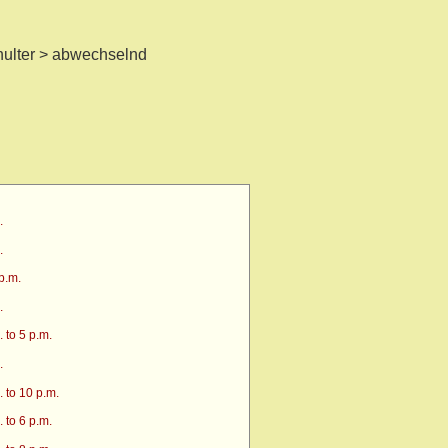
ulter > abwechselnd
.
.
p.m.
.
 to 5 p.m.
.
 to 10 p.m.
 to 6 p.m.