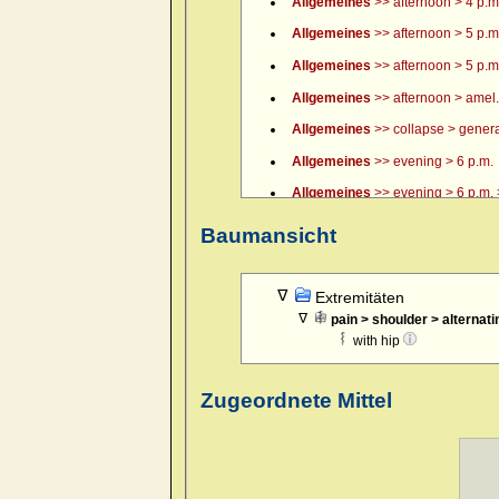
Allgemeines
>> afternoon > 4 p.m.
Allgemeines
>> afternoon > 5 p.m
Allgemeines
>> afternoon > 5 p.m.
Allgemeines
>> afternoon > amel.
Allgemeines
>> collapse > general
Allgemeines
>> evening > 6 p.m.
Allgemeines
>> evening > 6 p.m. >
Allgemeines
>> evening > 7 p.m.
Baumansicht
Allgemeines
>> evening > 8 p.m.
Allgemeines
>> evening > 9 p.m.
Extremitäten
pain > shoulder > alternati
Allgemeines
>> evening > amel.
with hip
Allgemeines
>> evening > amel. > 
Allgemeines
>> evening > eating >
Zugeordnete Mittel
Allgemeines
>> evening > eating 
Allgemeines
>> evening > every 
Allgemeines
>> evening > lying d