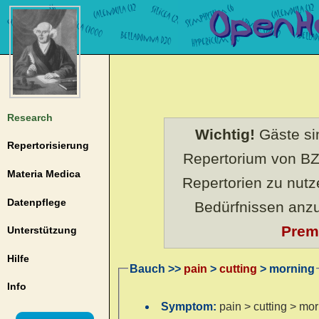
Research
Wichtig!
Gäste sin
Repertorisierung
Repertorium von BZ
Materia Medica
Repertorien zu nut
Datenpflege
Bedürfnissen anz
Prem
Unterstützung
Hilfe
Bauch >>
pain
>
cutting
> morning
Info
Symptom:
pain > cutting > mo