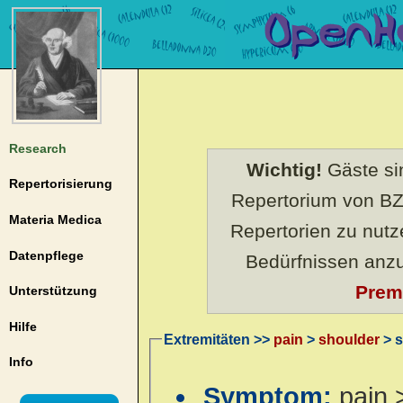
Research
Wichtig!
Gäste sin
Repertorisierung
Repertorium von BZ
Materia Medica
Repertorien zu nut
Datenpflege
Bedürfnissen anz
Prem
Unterstützung
Hilfe
Extremitäten >>
pain
>
shoulder
> s
Info
Symptom:
pain 