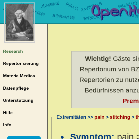
Research
Wichtig!
Gäste sin
Repertorisierung
Repertorium von BZ
Materia Medica
Repertorien zu nut
Datenpflege
Bedürfnissen anz
Prem
Unterstützung
Hilfe
Extremitäten >>
pain
>
stitching
>
t
Info
Symptom:
pain 