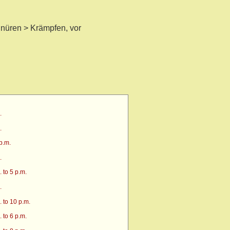
üren > Krämpfen, vor
.
.
p.m.
.
 to 5 p.m.
.
 to 10 p.m.
 to 6 p.m.