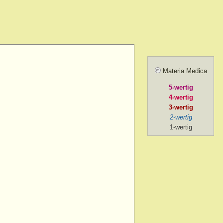
amel.
r agg.
before going to
ill sunrise
 after
Materia Medica
 agg.
5-wertig
, amel.
4-wertig
noon
3-wertig
2-wertig
oon > 1 p.m.
1-wertig
on > 2 p.m. after chill
ng
ng > 5-30 p.m.
ng > 6 p.m.
ng > 7 p.m.
g > 8 p.m. to 9 p.m.
ng > 9 p.m.