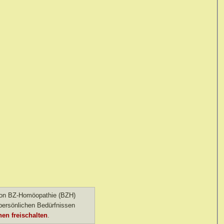
 von BZ-Homöopathie (BZH)
ersönlichen Bedürfnissen
en freischalten
.