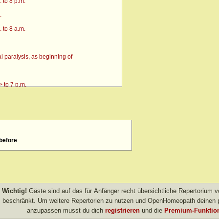
 to 8 p.m.
.
 to 8 a.m.
 paralysis, as beginning of
 to 7 p.m.
 before
4 p.m. till going to bed amel.
 after
> amel.
Wichtig!
Gäste sind auf das für Anfänger recht übersichtliche Repertorium
other evening
beschränkt. Um weitere Repertorien zu nutzen und OpenHomeopath deinen p
anzupassen musst du dich
registrieren
und die
Premium-Funktion
own after agg.