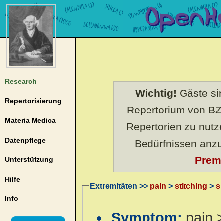
Research
Wichtig!
Gäste sin
Repertorisierung
Repertorium von BZ
Materia Medica
Repertorien zu nut
Datenpflege
Bedürfnissen anz
Prem
Unterstützung
Hilfe
Extremitäten >>
pain
>
stitching
>
s
Info
Symptom:
pain 