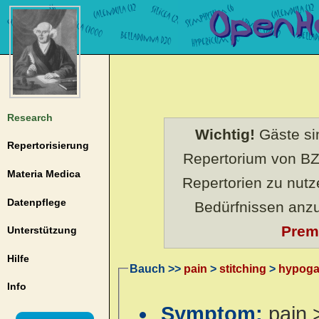
Research
Wichtig!
Gäste sin
Repertorisierung
Repertorium von BZ
Materia Medica
Repertorien zu nut
Datenpflege
Bedürfnissen anz
Prem
Unterstützung
Hilfe
Bauch >>
pain
>
stitching
>
hypoga
Info
Symptom:
pain 