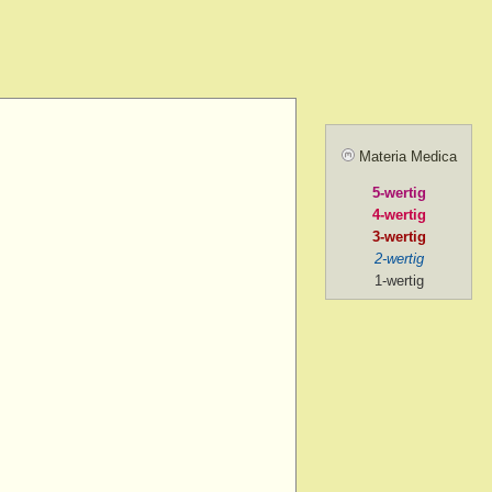
amel.
r agg.
before going to
ill sunrise
 after
Materia Medica
 agg.
5-wertig
, amel.
4-wertig
noon
3-wertig
2-wertig
oon > 1 p.m.
1-wertig
on > 2 p.m. after chill
ng
ng > 5-30 p.m.
ng > 6 p.m.
ng > 7 p.m.
g > 8 p.m. to 9 p.m.
ng > 9 p.m.