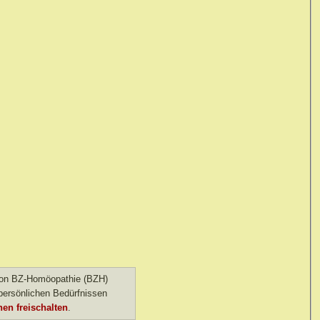
 von BZ-Homöopathie (BZH)
ersönlichen Bedürfnissen
en freischalten
.