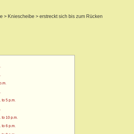
e > Kniescheibe > erstreckt sich bis zum Rücken
.
.
p.m.
.
 to 5 p.m.
.
 to 10 p.m.
 to 6 p.m.