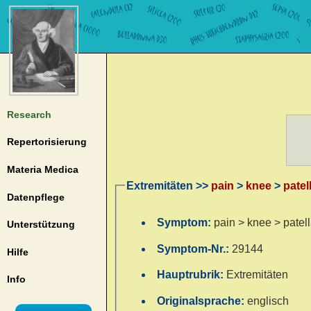
Research
Repertorisierung
Materia Medica
Extremitäten >>
pain
>
knee
>
patel
Datenpflege
Symptom:
pain > knee > patel
Unterstützung
Symptom-Nr.:
29144
Hilfe
Hauptrubrik:
Extremitäten
Info
Originalsprache:
englisch