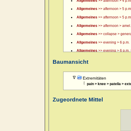
Allgemeines
>> afternoon > 4 p.m.
Allgemeines
>> afternoon > 5 p.m
Allgemeines
>> afternoon > 5 p.m.
Allgemeines
>> afternoon > amel.
Allgemeines
>> collapse > general
Allgemeines
>> evening > 6 p.m.
Allgemeines
>> evening > 6 p.m. >
Allgemeines
>> evening > 7 p.m.
Baumansicht
Allgemeines
>> evening > 8 p.m.
Allgemeines
>> evening > 9 p.m.
Extremitäten
pain > knee > patella > ex
Allgemeines
>> evening > amel.
Allgemeines
>> evening > amel. > 
Zugeordnete Mittel
Allgemeines
>> evening > eating >
Allgemeines
>> evening > eating 
Allgemeines
>> evening > every 
Allgemeines
>> evening > lying d