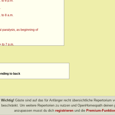
 to 8 p.m.
.
 to 8 a.m.
 paralysis, as beginning of
 to 7 p.m.
tending to back
4 p.m. till going to bed amel.
 after
> amel.
Wichtig!
Gäste sind auf das für Anfänger recht übersichtliche Repertorium
other evening
beschränkt. Um weitere Repertorien zu nutzen und OpenHomeopath deinen p
anzupassen musst du dich
registrieren
und die
Premium-Funktion
own after agg.