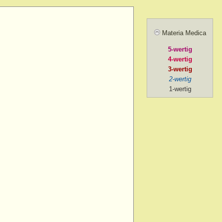
ill sunrise
 after
Materia Medica
 agg.
5-wertig
, amel.
4-wertig
noon
3-wertig
2-wertig
oon > 1 p.m.
1-wertig
on > 2 p.m. after chill
ng
ng > 5-30 p.m.
ng > 6 p.m.
ng > 7 p.m.
g > 8 p.m. to 9 p.m.
ng > 9 p.m.
ng > cardiac depression, from
ng > exertion, on