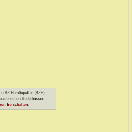
 von BZ-Homöopathie (BZH)
ersönlichen Bedürfnissen
en freischalten
.