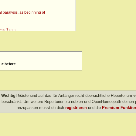
 paralysis, as beginning of
 to 7 p.m.
a > before
4 p.m. till going to bed amel.
 after
> amel.
Wichtig!
Gäste sind auf das für Anfänger recht übersichtliche Repertorium
other evening
beschränkt. Um weitere Repertorien zu nutzen und OpenHomeopath deinen p
anzupassen musst du dich
registrieren
und die
Premium-Funktion
own after agg.
amel.
r agg.
before going to