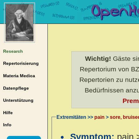
Research
Wichtig!
Gäste sin
Repertorisierung
Repertorium von BZ
Materia Medica
Repertorien zu nut
Datenpflege
Bedürfnissen anz
Prem
Unterstützung
Hilfe
Extremitäten >>
pain
>
sore, bruise
Info
Symptom:
pain 