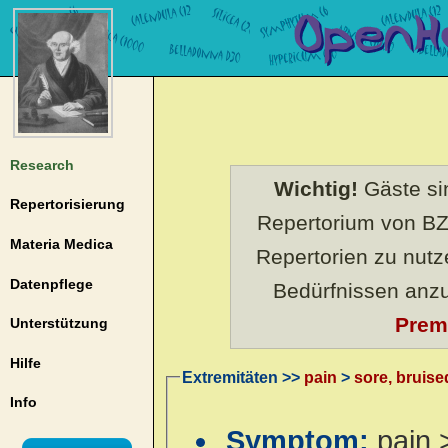
Research
Wichtig!
Gäste sin
Repertorisierung
Repertorium von BZ
Materia Medica
Repertorien zu nut
Datenpflege
Bedürfnissen anz
Prem
Unterstützung
Hilfe
Extremitäten >>
pain
>
sore, bruise
Info
Symptom:
pain 