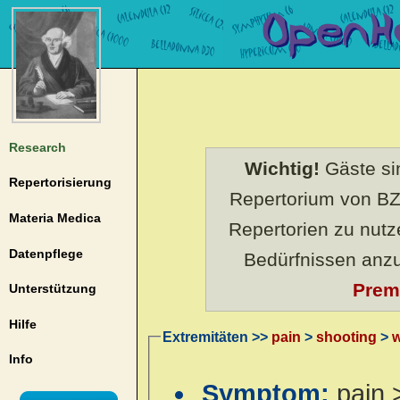
Research
Wichtig!
Gäste sin
Repertorisierung
Repertorium von BZ
Materia Medica
Repertorien zu nut
Datenpflege
Bedürfnissen anz
Prem
Unterstützung
Hilfe
Extremitäten >>
pain
>
shooting
>
w
Info
Symptom:
pain 