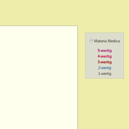
amel.
r agg.
before going to
ill sunrise
 after
Materia Medica
 agg.
5-wertig
, amel.
4-wertig
noon
3-wertig
2-wertig
oon > 1 p.m.
1-wertig
on > 2 p.m. after chill
ng
ng > 5-30 p.m.
ng > 6 p.m.
ng > 7 p.m.
g > 8 p.m. to 9 p.m.
ng > 9 p.m.