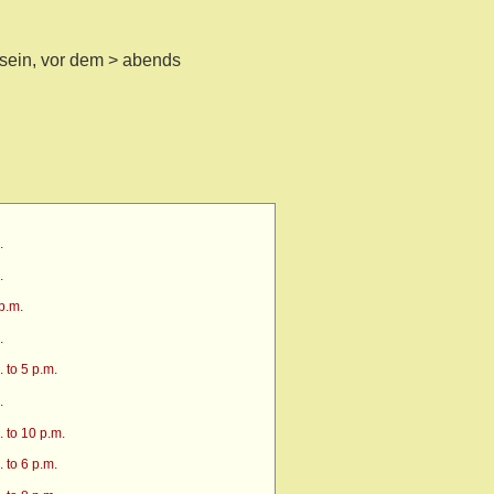
nsein, vor dem > abends
.
.
p.m.
.
 to 5 p.m.
.
 to 10 p.m.
 to 6 p.m.