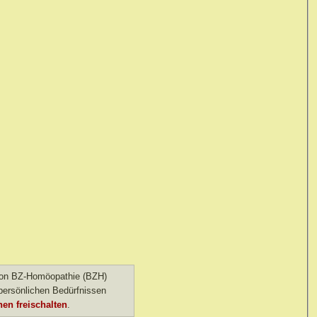
 von BZ-Homöopathie (BZH)
ersönlichen Bedürfnissen
en freischalten
.