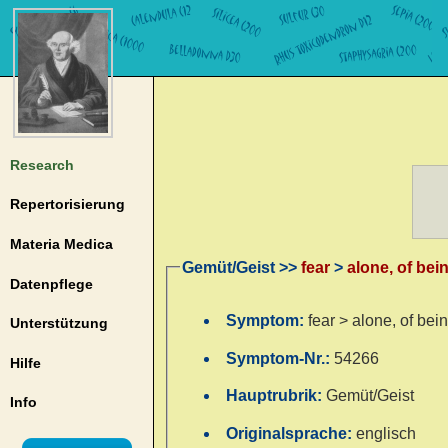
Research
Repertorisierung
Materia Medica
Gemüt/Geist >>
fear
>
alone, of bei
Datenpflege
Symptom:
fear > alone, of bei
Unterstützung
Symptom-Nr.:
54266
Hilfe
Hauptrubrik:
Gemüt/Geist
Info
Originalsprache:
englisch