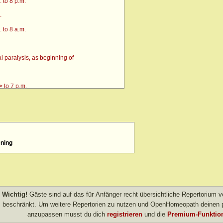
 to 8 p.m.
.
 to 8 a.m.
 paralysis, as beginning of
 to 7 p.m.
ening
4 p.m. till going to bed amel.
 after
> amel.
Wichtig!
Gäste sind auf das für Anfänger recht übersichtliche Repertorium
other evening
beschränkt. Um weitere Repertorien zu nutzen und OpenHomeopath deinen p
anzupassen musst du dich
registrieren
und die
Premium-Funktion
own after agg.