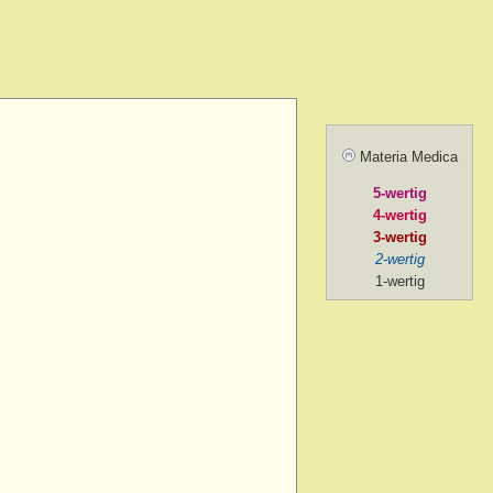
amel.
r agg.
before going to
ill sunrise
 after
Materia Medica
 agg.
5-wertig
, amel.
4-wertig
noon
3-wertig
2-wertig
oon > 1 p.m.
1-wertig
on > 2 p.m. after chill
ng
ng > 5-30 p.m.
ng > 6 p.m.
ng > 7 p.m.
g > 8 p.m. to 9 p.m.
ng > 9 p.m.