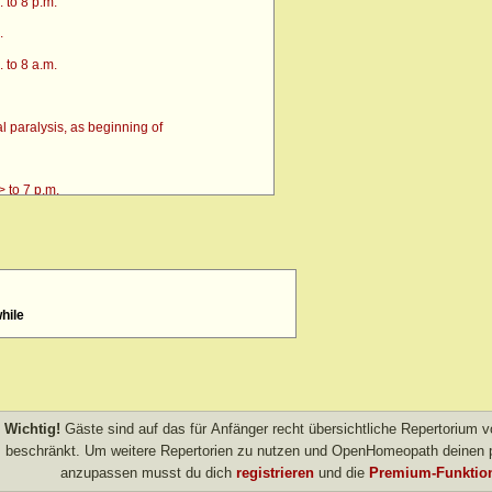
 to 8 p.m.
.
 to 8 a.m.
 paralysis, as beginning of
 to 7 p.m.
while
4 p.m. till going to bed amel.
 after
> amel.
Wichtig!
Gäste sind auf das für Anfänger recht übersichtliche Repertorium
other evening
beschränkt. Um weitere Repertorien zu nutzen und OpenHomeopath deinen p
anzupassen musst du dich
registrieren
und die
Premium-Funktion
own after agg.