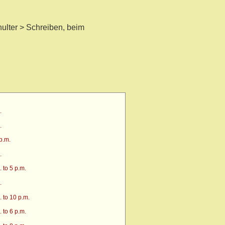
ulter > Schreiben, beim
.
.
p.m.
.
 to 5 p.m.
.
 to 10 p.m.
 to 6 p.m.