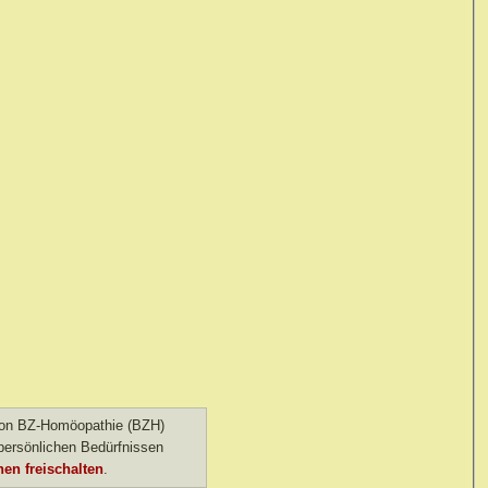
 von BZ-Homöopathie (BZH)
ersönlichen Bedürfnissen
en freischalten
.