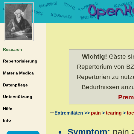
Research
Wichtig!
Gäste sin
Repertorisierung
Repertorium von BZ
Materia Medica
Repertorien zu nut
Datenpflege
Bedürfnissen anz
Prem
Unterstützung
Hilfe
Extremitäten >>
pain
>
tearing
>
to
Info
Symptom:
pain 