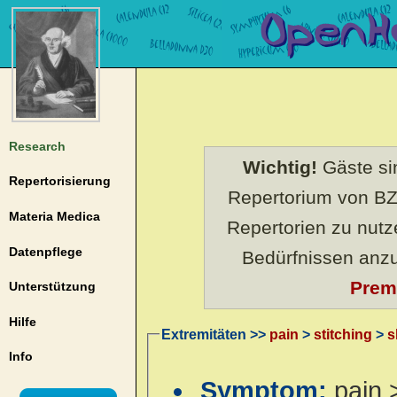
Research
Wichtig!
Gäste sin
Repertorisierung
Repertorium von BZ
Materia Medica
Repertorien zu nut
Datenpflege
Bedürfnissen anz
Prem
Unterstützung
Hilfe
Extremitäten >>
pain
>
stitching
>
s
Info
Symptom:
pain 