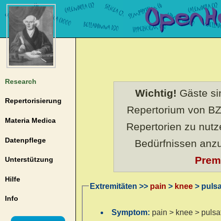
Research
Wichtig!
Gäste sin
Repertorisierung
Repertorium von BZ
Materia Medica
Repertorien zu nut
Datenpflege
Bedürfnissen anz
Prem
Unterstützung
Hilfe
Extremitäten >>
pain
>
knee
> pulsa
Info
Symptom:
pain > knee > pulsa