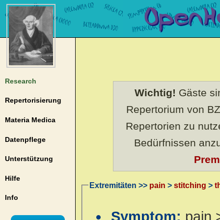
Research
Wichtig!
Gäste sin
Repertorisierung
Repertorium von BZ
Materia Medica
Repertorien zu nut
Datenpflege
Bedürfnissen anz
Prem
Unterstützung
Hilfe
Extremitäten >>
pain
>
stitching
>
t
Info
Symptom:
pain 