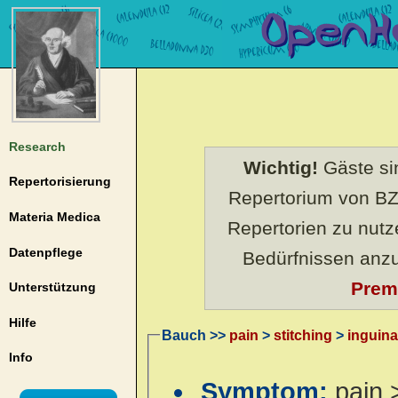
Research
Wichtig!
Gäste sin
Repertorisierung
Repertorium von BZ
Materia Medica
Repertorien zu nut
Datenpflege
Bedürfnissen anz
Prem
Unterstützung
Hilfe
Bauch >>
pain
>
stitching
>
inguina
Info
Symptom:
pain 