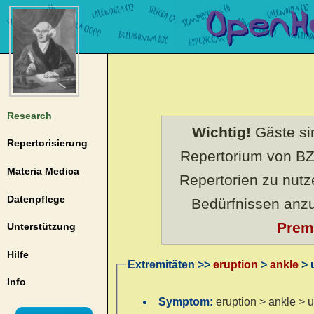
Research
Wichtig!
Gäste sin
Repertorisierung
Repertorium von BZ
Materia Medica
Repertorien zu nut
Datenpflege
Bedürfnissen anz
Prem
Unterstützung
Hilfe
Extremitäten >>
eruption
>
ankle
> u
Info
Symptom:
eruption > ankle > u