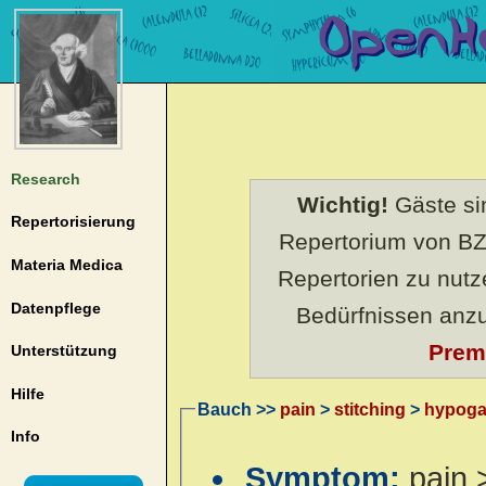
Research
Wichtig!
Gäste sin
Repertorisierung
Repertorium von BZ
Materia Medica
Repertorien zu nut
Datenpflege
Bedürfnissen anz
Prem
Unterstützung
Hilfe
Bauch >>
pain
>
stitching
>
hypoga
Info
Symptom:
pain 