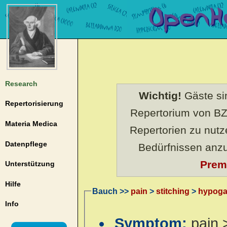
Research
Wichtig!
Gäste sin
Repertorisierung
Repertorium von BZ
Materia Medica
Repertorien zu nut
Datenpflege
Bedürfnissen anz
Prem
Unterstützung
Hilfe
Bauch >>
pain
>
stitching
>
hypoga
Info
Symptom:
pain 