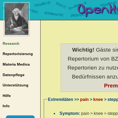
Research
Wichtig!
Gäste sin
Repertorisierung
Repertorium von BZ
Materia Medica
Repertorien zu nut
Datenpflege
Bedürfnissen anz
Prem
Unterstützung
Hilfe
Extremitäten >>
pain
>
knee
> step
Info
Symptom:
pain > knee > step