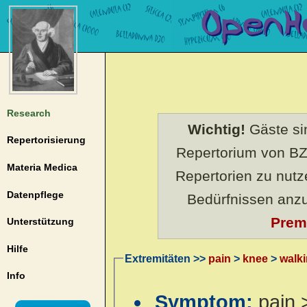
Research
Wichtig!
Gäste sin
Repertorisierung
Repertorium von BZ
Materia Medica
Repertorien zu nut
Datenpflege
Bedürfnissen anz
Prem
Unterstützung
Hilfe
Extremitäten >>
pain
>
knee
>
walk
Info
Symptom:
pain 