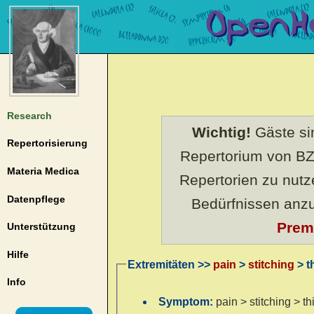
Research
Wichtig!
Gäste sin
Repertorisierung
Repertorium von BZ
Materia Medica
Repertorien zu nut
Datenpflege
Bedürfnissen anz
Prem
Unterstützung
Hilfe
Extremitäten >>
pain
>
stitching
> t
Info
Symptom:
pain > stitching > th