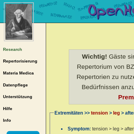
Research
Wichtig!
Gäste sin
Repertorisierung
Repertorium von BZ
Materia Medica
Repertorien zu nut
Datenpflege
Bedürfnissen anz
Prem
Unterstützung
Hilfe
Extremitäten >>
tension
>
leg
> aft
Info
Symptom:
tension > leg > aft