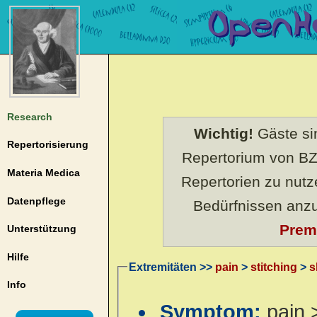
Research
Wichtig!
Gäste sin
Repertorisierung
Repertorium von BZ
Materia Medica
Repertorien zu nut
Datenpflege
Bedürfnissen anz
Prem
Unterstützung
Hilfe
Extremitäten >>
pain
>
stitching
>
s
Info
Symptom:
pain 