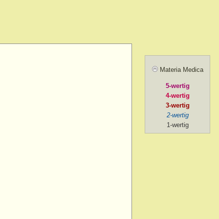
amel.
r agg.
before going to
ill sunrise
 after
Materia Medica
 agg.
5-wertig
, amel.
4-wertig
noon
3-wertig
2-wertig
oon > 1 p.m.
1-wertig
on > 2 p.m. after chill
ng
ng > 5-30 p.m.
ng > 6 p.m.
ng > 7 p.m.
g > 8 p.m. to 9 p.m.
ng > 9 p.m.