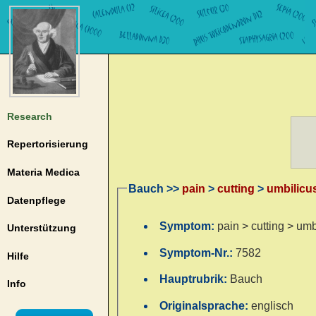
Research
Repertorisierung
Materia Medica
Bauch >>
pain
>
cutting
>
umbilicu
Datenpflege
Symptom:
pain > cutting > umb
Unterstützung
Symptom-Nr.:
7582
Hilfe
Hauptrubrik:
Bauch
Info
Originalsprache:
englisch