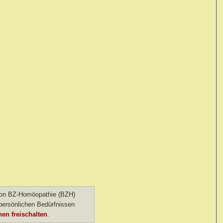
 von BZ-Homöopathie (BZH)
ersönlichen Bedürfnissen
en freischalten
.