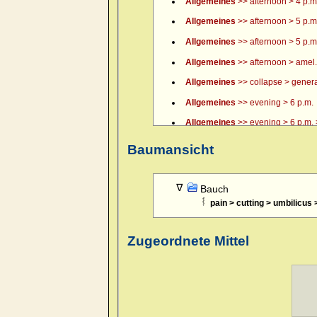
Allgemeines
>> afternoon > 4 p.m.
Allgemeines
>> afternoon > 5 p.m
Allgemeines
>> afternoon > 5 p.m.
Allgemeines
>> afternoon > amel.
Allgemeines
>> collapse > general
Allgemeines
>> evening > 6 p.m.
Allgemeines
>> evening > 6 p.m. >
Allgemeines
>> evening > 7 p.m.
Baumansicht
Allgemeines
>> evening > 8 p.m.
Allgemeines
>> evening > 9 p.m.
Bauch
pain > cutting > umbilicus >
Allgemeines
>> evening > amel.
Allgemeines
>> evening > amel. > 
Zugeordnete Mittel
Allgemeines
>> evening > eating >
Allgemeines
>> evening > eating 
Allgemeines
>> evening > every 
Allgemeines
>> evening > lying d