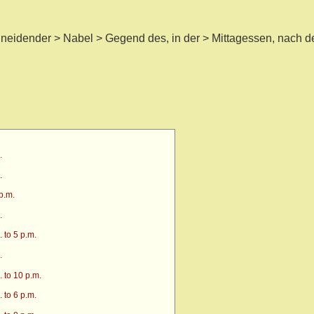
neidender > Nabel > Gegend des, in der > Mittagessen, nach 
.
.
p.m.
.
 to 5 p.m.
.
 to 10 p.m.
 to 6 p.m.