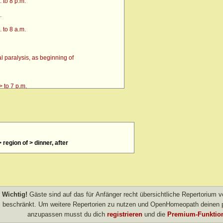
 to 8 p.m.
.
 to 8 a.m.
 paralysis, as beginning of
 to 7 p.m.
 region of > dinner, after
4 p.m. till going to bed amel.
 after
> amel.
Wichtig!
Gäste sind auf das für Anfänger recht übersichtliche Repertorium
other evening
beschränkt. Um weitere Repertorien zu nutzen und OpenHomeopath deinen p
anzupassen musst du dich
registrieren
und die
Premium-Funktion
own after agg.