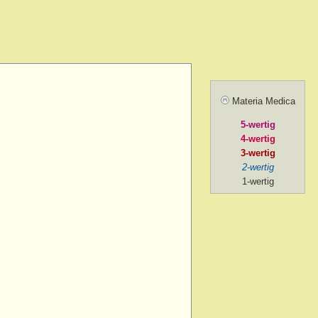
amel.
r agg.
before going to
ill sunrise
 after
Materia Medica
 agg.
5-wertig
, amel.
4-wertig
noon
3-wertig
2-wertig
oon > 1 p.m.
1-wertig
on > 2 p.m. after chill
ng
ng > 5-30 p.m.
ng > 6 p.m.
ng > 7 p.m.
g > 8 p.m. to 9 p.m.
ng > 9 p.m.