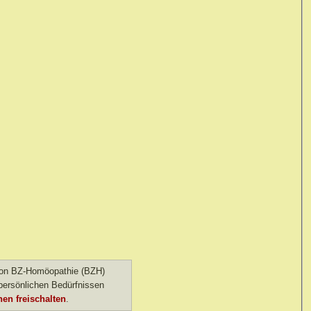
 von BZ-Homöopathie (BZH)
ersönlichen Bedürfnissen
en freischalten
.