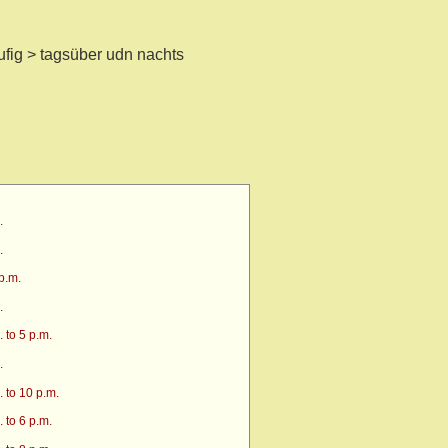
ufig > tagsüber udn nachts
.
.
p.m.
.
 to 5 p.m.
.
 to 10 p.m.
 to 6 p.m.