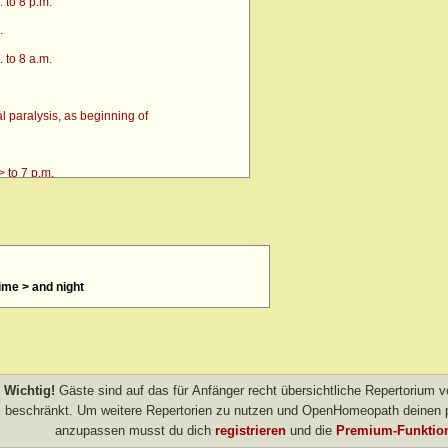
 to 8 p.m.
.
 to 8 a.m.
 paralysis, as beginning of
 to 7 p.m.
time > and night
4 p.m. till going to bed amel.
 after
> amel.
Wichtig!
Gäste sind auf das für Anfänger recht übersichtliche Repertorium
other evening
beschränkt. Um weitere Repertorien zu nutzen und OpenHomeopath deinen p
anzupassen musst du dich
registrieren
und die
Premium-Funktion
own after agg.