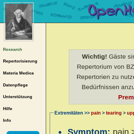
Research
Wichtig!
Gäste sin
Repertorisierung
Repertorium von BZ
Materia Medica
Repertorien zu nut
Datenpflege
Bedürfnissen anz
Prem
Unterstützung
Hilfe
Extremitäten >>
pain
>
tearing
>
up
Info
Symptom:
pain 