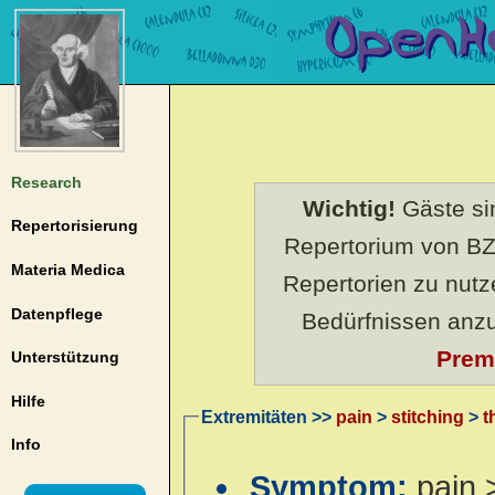
Research
Wichtig!
Gäste sin
Repertorisierung
Repertorium von BZ
Materia Medica
Repertorien zu nut
Datenpflege
Bedürfnissen anz
Prem
Unterstützung
Hilfe
Extremitäten >>
pain
>
stitching
>
t
Info
Symptom:
pain 