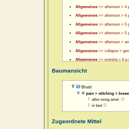
Allgemeines
>> afternoon > 4 p
Allgemeines
>> afternoon > 4 p
Allgemeines
>> afternoon > 5 
Allgemeines
>> afternoon > 5 p
Allgemeines
>> afternoon > am
Allgemeines
>> collapse > gene
Allgemeines
>> evening > 6 p.
Allgemeines
>> evening > 6 p.
Baumansicht
Allgemeines
>> evening > 7 p.
Allgemeines
>> evening > 8 p.
Brust
pain > stitching > bre
Allgemeines
>> evening > 9 p.
after rising amel.
Allgemeines
>> evening > ame
in bed
Allgemeines
>> evening > amel.
Zugeordnete Mittel
Allgemeines
>> evening > eatin