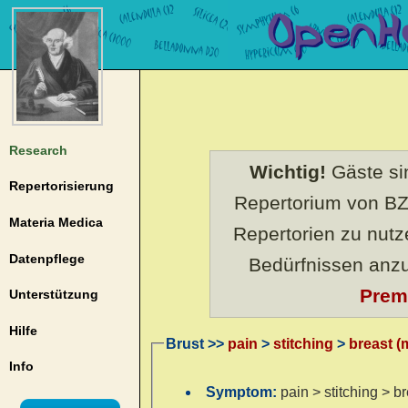
Research
Wichtig!
Gäste sin
Repertorisierung
Repertorium von BZ
Materia Medica
Repertorien zu nut
Datenpflege
Bedürfnissen anz
Prem
Unterstützung
Hilfe
Brust >>
pain
>
stitching
>
breast 
Info
Symptom:
pain > stitching > 