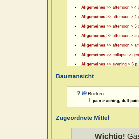
Allgemeines
>> afternoon > 4 p
Allgemeines
>> afternoon > 4 p
Allgemeines
>> afternoon > 5 
Allgemeines
>> afternoon > 5 p
Allgemeines
>> afternoon > am
Allgemeines
>> collapse > gene
Allgemeines
>> evening > 6 p.
Allgemeines
>> evening > 6 p.
Baumansicht
Allgemeines
>> evening > 7 p.
Allgemeines
>> evening > 8 p.
Rücken
pain > aching, dull pai
Allgemeines
>> evening > 9 p.
Allgemeines
>> evening > ame
Zugeordnete Mittel
Allgemeines
>> evening > amel.
Allgemeines
>> evening > eatin
Wichtig!
Gäs