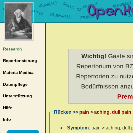
Research
Wichtig!
Gäste sin
Repertorisierung
Repertorium von BZ
Materia Medica
Repertorien zu nut
Datenpflege
Bedürfnissen anz
Prem
Unterstützung
Hilfe
Rücken >>
pain
>
aching, dull pain
Info
Symptom:
pain > aching, dull