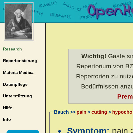
Research
Wichtig!
Gäste sin
Repertorisierung
Repertorium von BZ
Materia Medica
Repertorien zu nut
Datenpflege
Bedürfnissen anz
Prem
Unterstützung
Hilfe
Bauch >>
pain
>
cutting
>
hypocho
Info
Symptom:
pain 