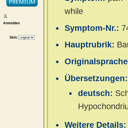
while
Anmelden
Symptom-Nr.:
7
Skin:
Hauptrubrik:
Ba
Originalsprach
Übersetzungen:
deutsch:
Sch
Hypochondriu
Weitere Details