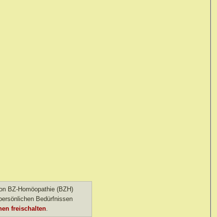
 von BZ-Homöopathie (BZH)
ersönlichen Bedürfnissen
en freischalten
.