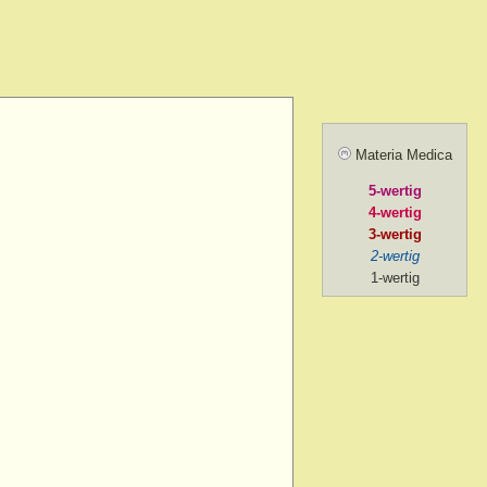
amel.
r agg.
before going to
ill sunrise
 after
Materia Medica
 agg.
5-wertig
, amel.
4-wertig
noon
3-wertig
2-wertig
oon > 1 p.m.
1-wertig
on > 2 p.m. after chill
ng
ng > 5-30 p.m.
ng > 6 p.m.
ng > 7 p.m.
g > 8 p.m. to 9 p.m.
ng > 9 p.m.