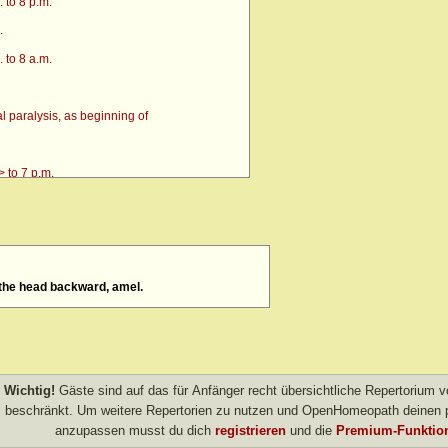
 to 8 p.m.
.
 to 8 a.m.
 paralysis, as beginning of
 to 7 p.m.
 the head backward, amel.
4 p.m. till going to bed amel.
 after
> amel.
Wichtig!
Gäste sind auf das für Anfänger recht übersichtliche Repertorium
other evening
beschränkt. Um weitere Repertorien zu nutzen und OpenHomeopath deinen p
anzupassen musst du dich
registrieren
und die
Premium-Funktion
own after agg.