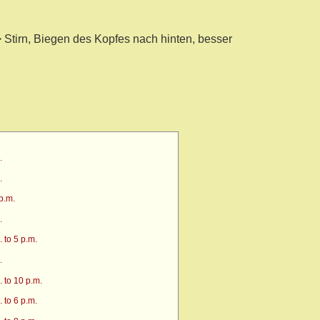
Stirn, Biegen des Kopfes nach hinten, besser
.
.
p.m.
.
 to 5 p.m.
.
 to 10 p.m.
 to 6 p.m.