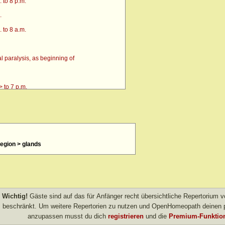
 to 8 p.m.
.
 to 8 a.m.
 paralysis, as beginning of
 to 7 p.m.
 region > glands
4 p.m. till going to bed amel.
 after
> amel.
Wichtig!
Gäste sind auf das für Anfänger recht übersichtliche Repertorium
other evening
beschränkt. Um weitere Repertorien zu nutzen und OpenHomeopath deinen p
anzupassen musst du dich
registrieren
und die
Premium-Funktion
own after agg.