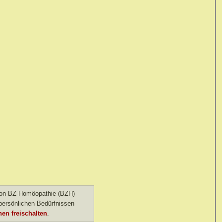
 von BZ-Homöopathie (BZH)
ersönlichen Bedürfnissen
en freischalten
.