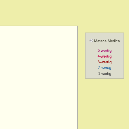
amel.
r agg.
before going to
ill sunrise
 after
Materia Medica
 agg.
5-wertig
, amel.
4-wertig
noon
3-wertig
2-wertig
oon > 1 p.m.
1-wertig
on > 2 p.m. after chill
ng
ng > 5-30 p.m.
ng > 6 p.m.
ng > 7 p.m.
g > 8 p.m. to 9 p.m.
ng > 9 p.m.