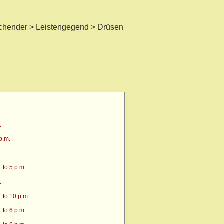
chender > Leistengegend > Drüsen
.
.
p.m.
.
 to 5 p.m.
.
 to 10 p.m.
 to 6 p.m.