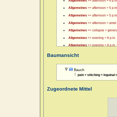
Allgemeines
>> afternoon > 4 p.m.
Allgemeines
>> afternoon > 5 p.m
Allgemeines
>> afternoon > 5 p.m.
Allgemeines
>> afternoon > amel.
Allgemeines
>> collapse > general
Allgemeines
>> evening > 6 p.m.
Allgemeines
>> evening > 6 p.m. >
Allgemeines
>> evening > 7 p.m.
Baumansicht
Allgemeines
>> evening > 8 p.m.
Allgemeines
>> evening > 9 p.m.
Bauch
pain > stitching > inguinal
Allgemeines
>> evening > amel.
Allgemeines
>> evening > amel. > 
Zugeordnete Mittel
Allgemeines
>> evening > eating >
Allgemeines
>> evening > eating 
Allgemeines
>> evening > every 
Allgemeines
>> evening > lying d