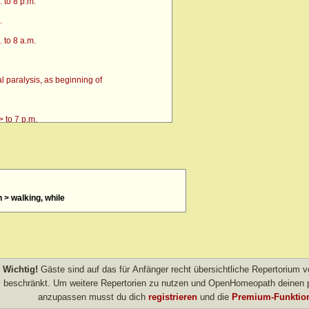
 to 8 p.m.
.
 to 8 a.m.
 paralysis, as beginning of
 to 7 p.m.
n > walking, while
4 p.m. till going to bed amel.
 after
> amel.
Wichtig!
Gäste sind auf das für Anfänger recht übersichtliche Repertorium
other evening
beschränkt. Um weitere Repertorien zu nutzen und OpenHomeopath deinen p
anzupassen musst du dich
registrieren
und die
Premium-Funktion
own after agg.