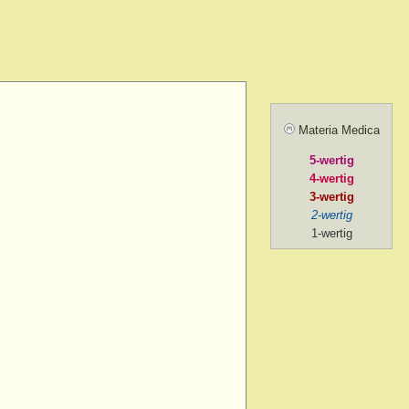
amel.
r agg.
before going to
ill sunrise
 after
Materia Medica
 agg.
5-wertig
, amel.
4-wertig
noon
3-wertig
2-wertig
oon > 1 p.m.
1-wertig
on > 2 p.m. after chill
ng
ng > 5-30 p.m.
ng > 6 p.m.
ng > 7 p.m.
g > 8 p.m. to 9 p.m.
ng > 9 p.m.