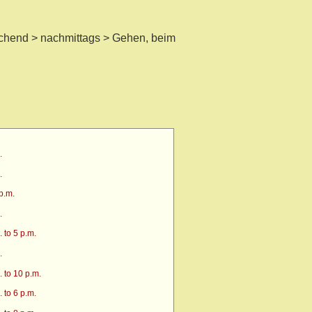
chend > nachmittags > Gehen, beim
.
.
p.m.
.
 to 5 p.m.
.
 to 10 p.m.
 to 6 p.m.