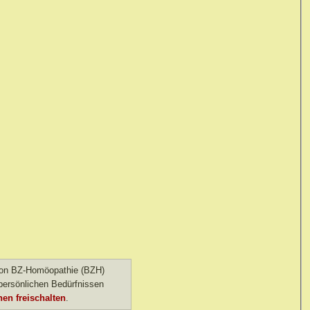
 von BZ-Homöopathie (BZH)
ersönlichen Bedürfnissen
en freischalten
.