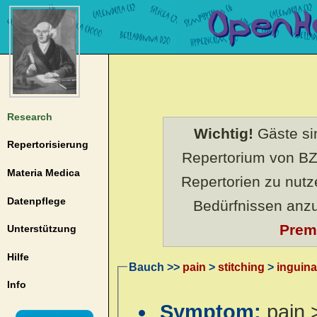
Research
Wichtig!
Gäste sin
Repertorisierung
Repertorium von BZ
Materia Medica
Repertorien zu nut
Datenpflege
Bedürfnissen anz
Prem
Unterstützung
Hilfe
Bauch >>
pain
>
stitching
>
inguina
Info
Symptom:
pain 