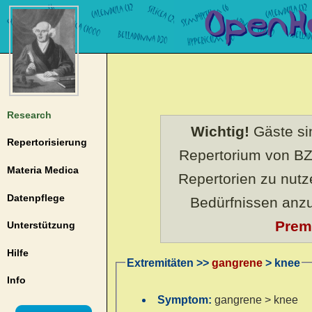
Research
Wichtig!
Gäste sin
Repertorisierung
Repertorium von BZ
Materia Medica
Repertorien zu nut
Datenpflege
Bedürfnissen anz
Prem
Unterstützung
Hilfe
Extremitäten >>
gangrene
> knee
Info
Symptom:
gangrene > knee