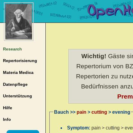
Research
Wichtig!
Gäste sin
Repertorisierung
Repertorium von BZ
Materia Medica
Repertorien zu nut
Datenpflege
Bedürfnissen anz
Prem
Unterstützung
Hilfe
Bauch >>
pain
>
cutting
> evening
Info
Symptom:
pain > cutting > ev