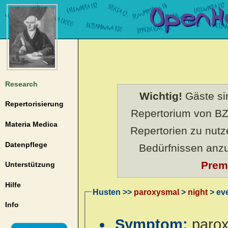
Research
Wichtig!
Gäste sin
Repertorisierung
Repertorium von BZ
Materia Medica
Repertorien zu nut
Datenpflege
Bedürfnissen anz
Prem
Unterstützung
Hilfe
Husten >>
paroxysmal
>
night
> eve
Info
Symptom:
parox