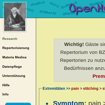
Research
Wichtig!
Gäste sin
Repertorisierung
Repertorium von BZ
Materia Medica
Repertorien zu nut
Datenpflege
Bedürfnissen anz
Prem
Unterstützung
Hilfe
Extremitäten >>
pain
>
stitching
>
s
Info
Symptom:
pain 