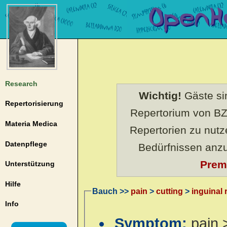
Research
Wichtig!
Gäste sin
Repertorisierung
Repertorium von BZ
Materia Medica
Repertorien zu nut
Datenpflege
Bedürfnissen anz
Prem
Unterstützung
Hilfe
Bauch >>
pain
>
cutting
>
inguinal 
Info
Symptom:
pain 