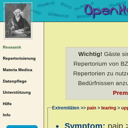
Research
Wichtig!
Gäste sin
Repertorisierung
Repertorium von BZ
Materia Medica
Repertorien zu nut
Datenpflege
Bedürfnissen anz
Prem
Unterstützung
Hilfe
Extremitäten >>
pain
>
tearing
>
up
Info
Symptom:
pain 